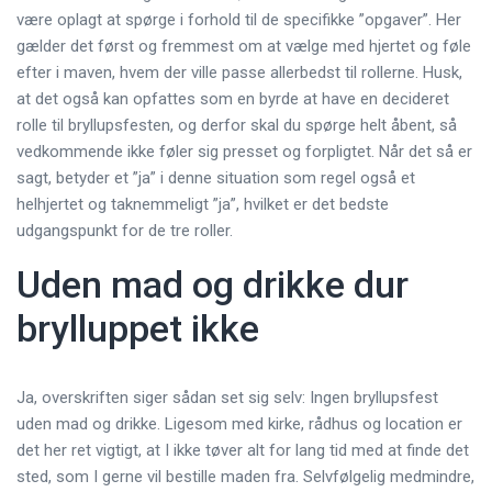
være oplagt at spørge i forhold til de specifikke ”opgaver”. Her
gælder det først og fremmest om at vælge med hjertet og føle
efter i maven, hvem der ville passe allerbedst til rollerne. Husk,
at det også kan opfattes som en byrde at have en decideret
rolle til bryllupsfesten, og derfor skal du spørge helt åbent, så
vedkommende ikke føler sig presset og forpligtet. Når det så er
sagt, betyder et ”ja” i denne situation som regel også et
helhjertet og taknemmeligt ”ja”, hvilket er det bedste
udgangspunkt for de tre roller.
Uden mad og drikke dur
brylluppet ikke
Ja, overskriften siger sådan set sig selv: Ingen bryllupsfest
uden mad og drikke. Ligesom med kirke, rådhus og location er
det her ret vigtigt, at I ikke tøver alt for lang tid med at finde det
sted, som I gerne vil bestille maden fra. Selvfølgelig medmindre,