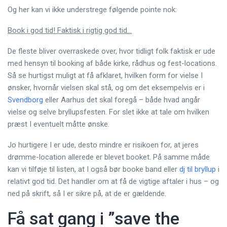
Og her kan vi ikke understrege følgende pointe nok:
Book i god tid! Faktisk i rigtig god tid…
De fleste bliver overraskede over, hvor tidligt folk faktisk er ude
med hensyn til booking af både kirke, rådhus og fest-locations.
Så se hurtigst muligt at få afklaret, hvilken form for vielse I
ønsker, hvornår vielsen skal stå, og om det eksempelvis er i
Svendborg
eller Aarhus det skal foregå – både hvad angår
vielse og selve bryllupsfesten. For slet ikke at tale om hvilken
præst I eventuelt måtte ønske.
Jo hurtigere I er ude, desto mindre er risikoen for, at jeres
drømme-location allerede er blevet booket. På samme måde
kan vi tilføje til listen, at I også bør booke band eller
dj til bryllup
i
relativt god tid. Det handler om at få de vigtige aftaler i hus – og
ned på skrift, så I er sikre på, at de er gældende.
Få sat gang i ”save the