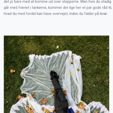
det jo bare med at komme ud over stepperne. Men hvis du stadig
går med frieriet i tankerne, kommer der lige her et par gode råd til,
hvad du med fordel kan have overvejet, inden du falder på knæ: