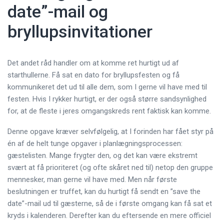
date”-mail og
bryllupsinvitationer
Det andet råd handler om at komme ret hurtigt ud af
starthullerne. Få sat en dato for bryllupsfesten og få
kommunikeret det ud til alle dem, som I gerne vil have med til
festen. Hvis I rykker hurtigt, er der også større sandsynlighed
for, at de fleste i jeres omgangskreds rent faktisk kan komme.
Denne opgave kræver selvfølgelig, at I forinden har fået styr på
én af de helt tunge opgaver i planlægningsprocessen:
gæstelisten. Mange frygter den, og det kan være ekstremt
svært at få prioriteret (og ofte skåret ned til) netop den gruppe
mennesker, man gerne vil have med. Men når første
beslutningen er truffet, kan du hurtigt få sendt en ”save the
date”-mail ud til gæsterne, så de i første omgang kan få sat et
kryds i kalenderen. Derefter kan du eftersende en mere officiel