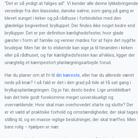
”Det er så yndigt at følges ad”. Vi kender alle denne lykkebringende
verselinje fra den klassiske, danske salme, som gang på gang er
blevet sunget i kirker og på rådhuse i forbindelse med den
glædelige begivenhed: brylluppet. Der findes ikke noget bedre end
bryllupper. Det er per definition kærlighedsfester, hvor glade
gæster i form af familie og venner mødes for at fejre det nygifte
brudepar. Men før de to elskende kan sige ja til hinanden i kirken
eller på rådhuset, og før kærlighedsfesten kan afvikles, ligger der
unægtelig et kæmpestort planlægningsarbejde forud.
Har du planer om at fri til
din kæreste
, eller har du allerede været
nede på knæ? I så fald er det i den grad på tide at få sat gang i
bryllupsplanlægningen. Og jo før, desto bedre. Lige umiddelbart
kan det hele godt forekomme meget uoverskueligt og
overvældende. Hvor skal man overhovedet starte og slutte? Der
er et væld af praktiske forhold og omstændigheder, der skal tages
stilling til, og en masse vigtige beslutninger, der skal træffes. Men
bare rolig – hjælpen er nær.