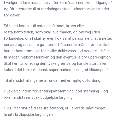
I vælger at lave maden selv eller køre ”sammenskuds-tilgangen”
og får gæsterne til at medbringe retter – eksempelvis i stedet
for gaver.
Få taget kontakt til catering-firmaet, kroen eller
restaurantkæden, som skal lave maden, og overvej i den
forbindelse, om I skal hyre en kok samt personale til at anrette,
servere og servicere gæsterne. På samme måde bør I relativt
hurtigt bestemme jer for, hvilke drikkevarer I vil servere – både
til maden, velkomstdrinken og den eventuelle bryllupsreception.
Skal I en tur omkring den tyske grænse og handle stort, eller
køber I det hele i ét dansk supermarked til en god tilbudspris?
Til allersidst vil vi gerne afrunde med en vigtig opfordring:
Husk altid intern forventningsafstemning, god stemning – og
ikke mindst realistisk budgetplanlægning.
Hvis I har styr på disse tre faktorer, er I allerede nået meget
langt i bryllupsplanlægningen.