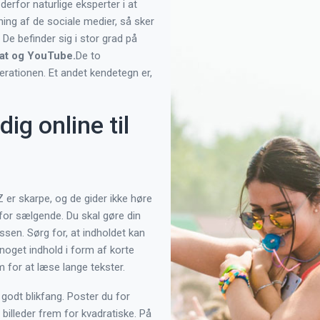
erfor naturlige eksperter i at
ing af de sociale medier, så sker
De befinder sig i stor grad på
at og YouTube.
De to
rationen. Et andet kendetegn er,
ig online til
Z er skarpe, og de gider ikke høre
 for sælgende. Du skal gøre din
sen. Sørg for, at indholdet kan
noget indhold i form af korte
em for at læse lange tekster.
t godt blikfang. Poster du for
billeder frem for kvadratiske. På