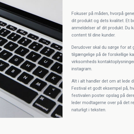
Fokuser på måden, hvorpå gener
dit produkt og dets kvalitet. Et
anmeldelser af dit produkt. Du k
content til dine kunder.
Derudover skal du sørge for at g
tilgængelige på de forskellige 
virksomheds kontaktoplysninger 
instagram.
Alt i alt handler det om at lede 
Festival et godt eksempel på, h
festivalen poster opslag på dere
leder modtagerne over på det re
naturligt i teksten.