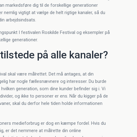
kan markedsføre dig til de forskellige generationer
 nemlig vigtigt at vælge de helt rigtige kanaler, så du
din arbejdsindsats.
ngspunkt I festivalen Roskilde Festival og eksempler på
ellige generationer.
tilstede på alle kanaler?
ival skal være målrettet. Det må antages, at din
elig har nogle fællesnævnere og interesser. Du burde
hvilken generation, som dine kunder befinder sig i. Vi
vider, og ikke to personer er ens. Når du kigger på de
vaner, skal du derfor hele tiden holde informationen
tioners medieforbrug er dog en kæmpe fordel. Hvis du
ig, er det nemmere at målrette din online