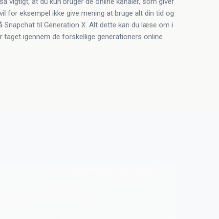
å vigtigt, at du kun bruger de online kanaler, som giver
il for eksempel ikke give mening at bruge alt din tid og
å Snapchat til Generation X. Alt dette kan du læse om i
er taget igennem de forskellige generationers online