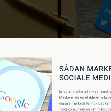
SÅDAN MARKE
SOCIALE MED
Er du en nystartet virksomhed, 
Måske er du en etableret virksom
digitale markedsføring? Det kan 
fordi konkurrencen om forbruge