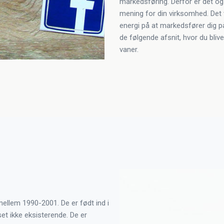
markedsføring. Derfor er det ogs
mening for din virksomhed. Det v
energi på at markedsfører dig p
de følgende afsnit, hvor du bliv
vaner.
mellem 1990-2001. De er født ind i
set ikke eksisterende. De er