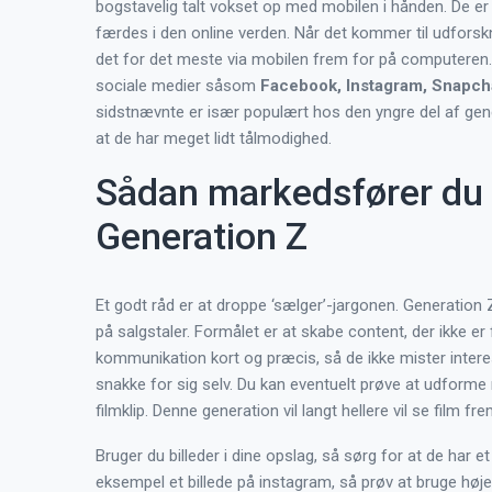
bogstavelig talt vokset op med mobilen i hånden. De er d
færdes i den online verden. Når det kommer til udforskn
det for det meste via mobilen frem for på computeren. 
sociale medier såsom
Facebook, Instagram, Snapch
sidstnævnte er især populært hos den yngre del af gene
at de har meget lidt tålmodighed.
Sådan markedsfører du d
Generation Z
Et godt råd er at droppe ‘sælger’-jargonen. Generation 
på salgstaler. Formålet er at skabe content, der ikke er
kommunikation kort og præcis, så de ikke mister interes
snakke for sig selv. Du kan eventuelt prøve at udforme 
filmklip. Denne generation vil langt hellere vil se film fr
Bruger du billeder i dine opslag, så sørg for at de har e
eksempel et billede på instagram, så prøv at bruge høje 