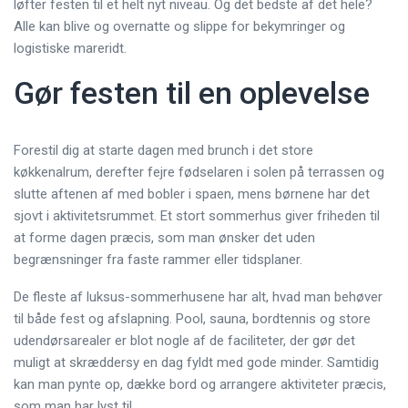
løfter festen til et helt nyt niveau. Og det bedste af det hele?
Alle kan blive og overnatte og slippe for bekymringer og
logistiske mareridt.
Gør festen til en oplevelse
Forestil dig at starte dagen med brunch i det store
køkkenalrum, derefter fejre fødselaren i solen på terrassen og
slutte aftenen af med bobler i spaen, mens børnene har det
sjovt i aktivitetsrummet. Et stort sommerhus giver friheden til
at forme dagen præcis, som man ønsker det uden
begrænsninger fra faste rammer eller tidsplaner.
De fleste af luksus-sommerhusene har alt, hvad man behøver
til både fest og afslapning. Pool, sauna, bordtennis og store
udendørsarealer er blot nogle af de faciliteter, der gør det
muligt at skræddersy en dag fyldt med gode minder. Samtidig
kan man pynte op, dække bord og arrangere aktiviteter præcis,
som man har lyst til.