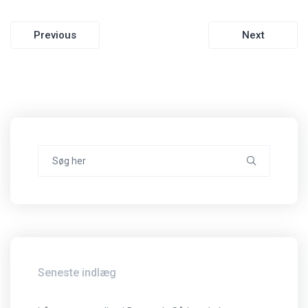
Indlægsnavigation
Previous
Next
Search
for:
Seneste indlæg