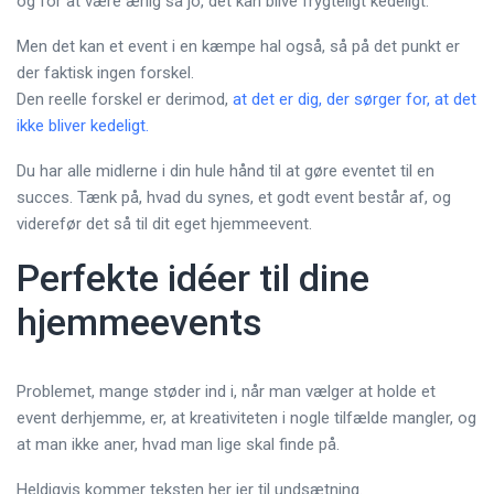
og for at være ærlig så jo, det kan blive frygteligt kedeligt.
Men det kan et event i en kæmpe hal også, så på det punkt er
der faktisk ingen forskel.
Den reelle forskel er derimod,
at det er dig, der sørger for, at det
ikke bliver kedeligt.
Du har alle midlerne i din hule hånd til at gøre eventet til en
succes. Tænk på, hvad du synes, et godt event består af, og
viderefør det så til dit eget hjemmeevent.
Perfekte idéer til dine
hjemmeevents
Problemet, mange støder ind i, når man vælger at holde et
event derhjemme, er, at kreativiteten i nogle tilfælde mangler, og
at man ikke aner, hvad man lige skal finde på.
Heldigvis kommer teksten her jer til undsætning.