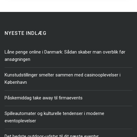
NYESTE INDLÆG
Låne penge online i Danmark: Sådan skaber man overblik før
ansøgningen
Kunstudstillinger smelter sammen med casinooplevelser i
København
Påskemiddag take away til firmaevents
Spilleautomater og kulturelle tendenser i moderne
eventoplevelser
Det bedste outdoor-udstyr til dit næste eventyr