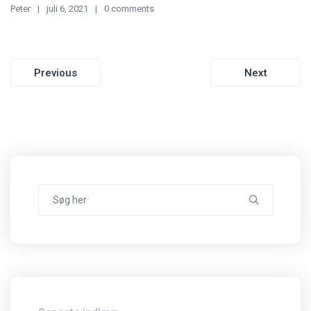
Peter
juli 6, 2021
0 comments
Indlægsnavigation
Previous
Next
Search
for: