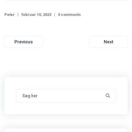
Peter
februar 10, 2023
0 comments
Indlægsnavigation
Previous
Next
Search
for: