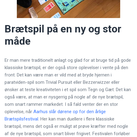
Brætspil på en ny og stor
måde
Er man mere traditionelt anlagt og glad for at bruge tid på gode
klassiske brætspil, er der også store oplevelser i vente på den
front. Det kan være man er vild med at bryde hjernen i
paratviden-spil som Trivial Pursuit eller Bezzerwizzer eller
ønsker at teste kreativiteten i et spil som Tegn og Gæt. Det kan
også være, at man er nysgerrig på nogle af de nye brætspil,
som snart rammer markedet. I så fald venter der en stor
oplevelse, når
Aarhus slår dørene op for den årlige
Brætspilsfestival
. Her kan man duellere i flere klassiske
brætspil, mens det også er muligt at prøve kræfter med nogle
af de nye brætspil, som snart bliver frigivet. Festivalen forløber