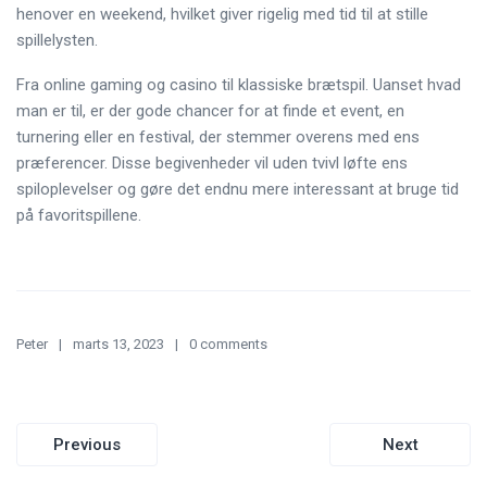
henover en weekend, hvilket giver rigelig med tid til at stille
spillelysten.
Fra online gaming og casino til klassiske brætspil. Uanset hvad
man er til, er der gode chancer for at finde et event, en
turnering eller en festival, der stemmer overens med ens
præferencer. Disse begivenheder vil uden tvivl løfte ens
spiloplevelser og gøre det endnu mere interessant at bruge tid
på favoritspillene.
Peter
marts 13, 2023
0 comments
Indlægsnavigation
Previous
Next