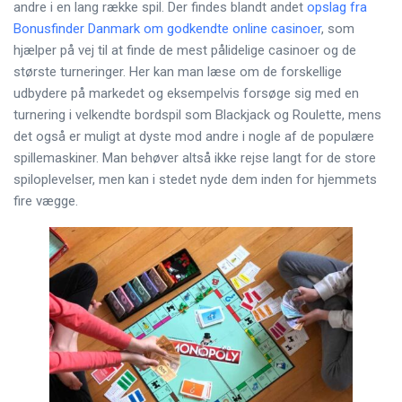
andre i en lang række spil. Der findes blandt andet
opslag fra
Bonusfinder Danmark om godkendte online casinoer
, som
hjælper på vej til at finde de mest pålidelige casinoer og de
største turneringer. Her kan man læse om de forskellige
udbydere på markedet og eksempelvis forsøge sig med en
turnering i velkendte bordspil som Blackjack og Roulette, mens
det også er muligt at dyste mod andre i nogle af de populære
spillemaskiner. Man behøver altså ikke rejse langt for de store
spiloplevelser, men kan i stedet nyde dem inden for hjemmets
fire vægge.