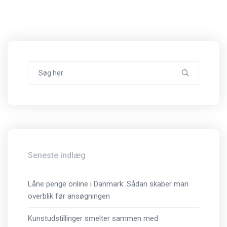
Search
for:
Seneste indlæg
Låne penge online i Danmark: Sådan skaber man
overblik før ansøgningen
Kunstudstillinger smelter sammen med