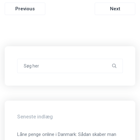
Indlægsnavigation
Previous
Next
Search
for:
Seneste indlæg
Låne penge online i Danmark: Sådan skaber man