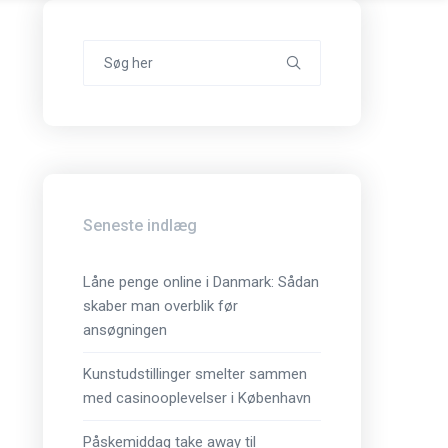
Search
for:
Seneste indlæg
Låne penge online i Danmark: Sådan
skaber man overblik før
ansøgningen
Kunstudstillinger smelter sammen
med casinooplevelser i København
Påskemiddag take away til